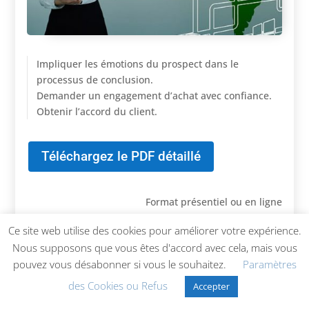
Impliquer les émotions du prospect dans le
processus de conclusion.
Demander un engagement d’achat avec confiance.
Obtenir l’accord du client.
Téléchargez le PDF détaillé
Format présentiel ou en ligne
2 jours espacés 1150€ HT, prix inter
Ce site web utilise des cookies pour améliorer votre expérience.
Prix intra entre 2000 et 3000 € la journée selon la
Nous supposons que vous êtes d'accord avec cela, mais vous
demande
pouvez vous désabonner si vous le souhaitez.
Paramètres
Autres formats disponibles
des Cookies ou Refus
Accepter
Contactez-nous pour en savoir plus