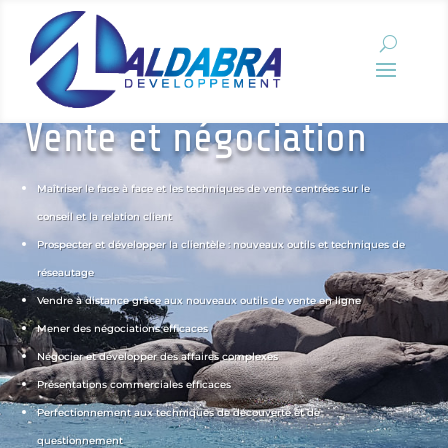
Vente et négociation
Maîtriser le face à face et les techniques de vente centrées sur le
conseil et la relation client
Prospecter et développer la clientèle : nouveaux outils et techniques de
réseautage
Vendre à distance grâce aux nouveaux outils de vente en ligne
Mener des négociations efficaces
Négocier et développer des affaires complexes
Présentations commerciales efficaces
Perfectionnement aux techniques de découverte et de
questionnement